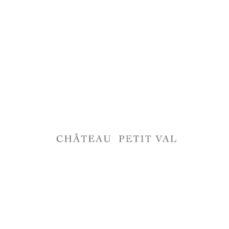
INFORMATION DE CONTACT
J'accepte de recevoir la newsletter de la part de
Chateau Petit-Val
S'INSCRIRE
FERMER