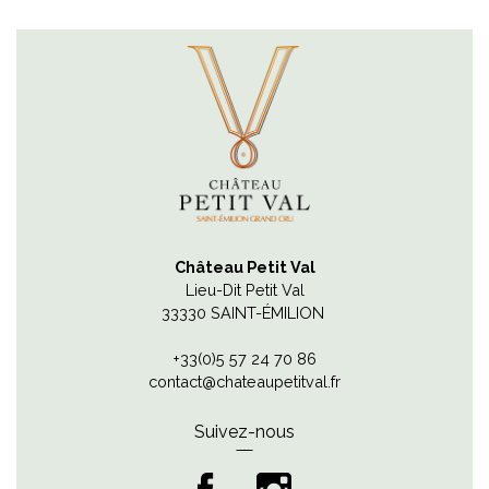
Château Petit Val
Lieu-Dit Petit Val
33330 SAINT-ÉMILION
+33(0)5 57 24 70 86
contact@chateaupetitval.fr
Suivez-nous