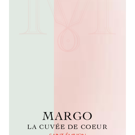
MARGO
LA CUVÉE DE COEUR