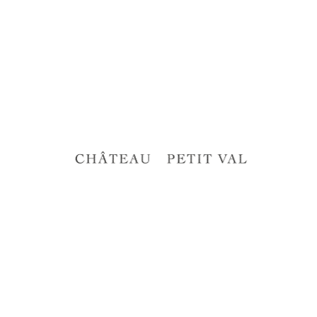
INFORMATION DE CONTACT
J'accepte de recevoir la newsletter de la part de
Chateau Petit-Val
Facebook
Twitter
S'INSCRIRE
FERMER