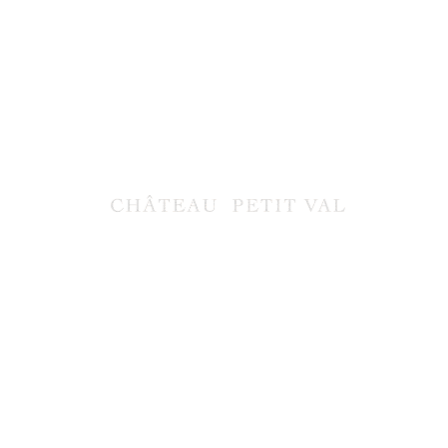
INFORMATION DE CONTACT
J'accepte de recevoir la newsletter de la part de
Chateau Petit-Val
S'INSCRIRE
FERMER